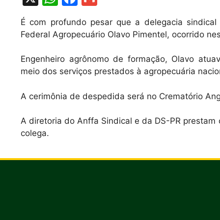
h
a
m
É com profundo pesar que a delegacia sindical
at
c
ai
Federal Agropecuário Olavo Pimentel, ocorrido ne
s
e
l
A
b
Engenheiro agrônomo de formação, Olavo atua
meio dos serviços prestados à agropecuária nacio
p
o
p
o
A cerimônia de despedida será no Crematório Ang
k
A diretoria do Anffa Sindical e da DS-PR prestam 
colega.