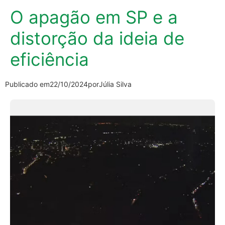
O apagão em SP e a
distorção da ideia de
eficiência
Publicado em
22/10/2024
por
Júlia Silva