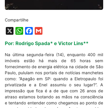
Compartilhe
X
W
F
G
h
a
m
Por: Rodrigo Spada* e Victor Lins**
at
c
ai
s
e
l
Na última segunda-feira (14), enquanto 400 mil
A
b
imóveis estão há mais de 65 horas sem
fornecimento de energia elétrica na cidade de São
p
o
Paulo, pululam nos portais de notícias manchetes
p
o
como: “Apagão em SP: quando a Eletropaulo foi
k
privatizada e a Enel assumiu o seu lugar?”. A
impressão que fica é a de que com 26 anos de
atraso estamos botando as mãos na consciência
e tentando entender como chegamos ao ponto de