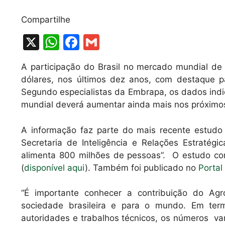
Compartilhe
X
W
F
G
h
a
m
A participação do Brasil no mercado mundial de 
at
c
ai
dólares, nos últimos dez anos, com destaque par
s
e
l
Segundo especialistas da Embrapa, os dados indi
A
b
mundial deverá aumentar ainda mais nos próximo
p
o
A informação faz parte do mais recente estudo
p
o
Secretaria de Inteligência e Relações Estratégi
k
alimenta 800 milhões de pessoas”. O estudo co
(
disponível aqui
). Também foi publicado no
Porta
“É importante conhecer a contribuição do Agro
sociedade brasileira e para o mundo. Em te
autoridades e trabalhos técnicos, os números va