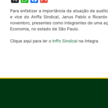
h
a
m
Para enfatizar a importância da atuação de auditor
at
c
ai
e vice do Anffa Sindical, Janus Pablo e Ricard
s
e
l
novembro, pre­sentes como integrantes de uma ação 
A
b
Economia, no estado de São Paulo.
p
o
Clique aqui para ler o
Inffo Sindical
na íntegra.
p
o
k