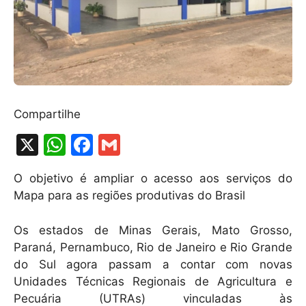
Compartilhe
X
W
F
G
h
a
m
O objetivo é ampliar o acesso aos serviços do
at
c
ai
Mapa para as regiões produtivas do Brasil
s
e
l
A
b
Os estados de Minas Gerais, Mato Grosso,
Paraná, Pernambuco, Rio de Janeiro e Rio Grande
p
o
do Sul agora passam a contar com novas
p
o
Unidades Técnicas Regionais de Agricultura e
k
Pecuária (UTRAs) vinculadas às