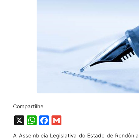
Compartilhe
X
W
F
G
h
a
m
A Assembleia Legislativa do Estado de Rondônia