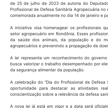
at
c
ai
de 25 de julho de 2023 de autoria do Deputado E
s
e
l
Profissional de Defesa Sanitária Agropecuária no 
A
b
comemorada anualmente no dia 14 de janeiro e pas
p
o
A iniciativa visa homenagear os profissionais 
p
o
setor agropecuário em Rondônia. Esses profiss
k
da saúde dos animais, da população e do me
agropecuários e prevenindo a propagação de doe
A lei representa um reconhecimento do governo 
busca valorizar o trabalho desempenhado por ele
da segurança alimentar da população.
A celebração do “Dia do Profissional de Defesa 
oportunidade para destacar as atividades rea
conscientização sobre a relevância da defesa sani
A nova lei já está em vigor e a data será ofici