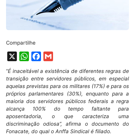
Compartilhe
X
W
F
G
h
a
m
“
É inaceitável a existência de diferentes regras de
at
c
ai
transição entre servidores públicos, em especial
s
e
l
aquelas previstas para os militares (17%) e para os
A
b
próprios parlamentares (30%), enquanto para a
maioria dos servidores públicos federais a regra
p
o
alcança 100% do tempo faltante para
p
o
aposentadoria, o que caracteriza uma
k
discriminação odiosa”, afirma o documento do
Fonacate, do qual o Anffa Sindical é filiado.