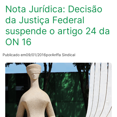
Nota Jurídica: Decisão
da Justiça Federal
suspende o artigo 24 da
ON 16
Publicado em
09/01/2016
por
Anffa Sindical