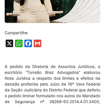
Compartilhe
X
W
F
G
h
a
m
at
c
ai
s
e
l
A pedido da Diretoria de Assuntos Jurídicos, o
A
b
escritório “Torreão Braz Advogados” elaborou
Nota Jurídica a respeito dos limites e efeitos da
p
o
decisão proferida pelo Juízo da 16ª Vara Federal
p
o
da Seção Judiciária do Distrito Federal que deferiu
k
o pedido liminar formulado nos autos do Mandado
de Segurança nº 28268-93.2014.4.01.3400,