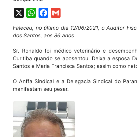
X
W
F
G
h
a
m
Faleceu, no último dia 12/06/2021, o Auditor Fi
at
c
ai
dos Santos, aos 86 anos
s
e
l
A
b
Sr. Ronaldo foi médico veterinário e desempenh
Curitiba quando se aposentou. Deixa a esposa De
p
o
Santos e Maria Francisca Santos; assim como net
p
o
k
O Anffa Sindical e a Delegacia Sindical do Par
manifestam seu pesar.