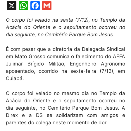
X
W
F
G
h
a
m
O corpo foi velado na sexta (7/12), no Templo da
at
c
ai
Acácia do Oriente e o sepultamento ocorreu no
s
e
l
dia seguinte, no Cemitério Parque Bom Jesus.
A
b
É com pesar que a diretoria da Delegacia Sindical
p
o
em Mato Grosso comunica o falecimento do AFFA
p
o
Julimar Brígido Militão, Engenheiro Agrônomo
k
aposentado, ocorrido na sexta-feira (7/12), em
Cuiabá.
O corpo foi velado no mesmo dia no Templo da
Acácia do Oriente e o sepultamento ocorreu no
dia seguinte, no Cemitério Parque Bom Jesus. A
Direx e a DS se solidarizam com amigos e
parentes do colega neste momento de dor.