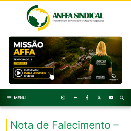
Pular
para
o
conteúdo
MENU
Nota de Falecimento –