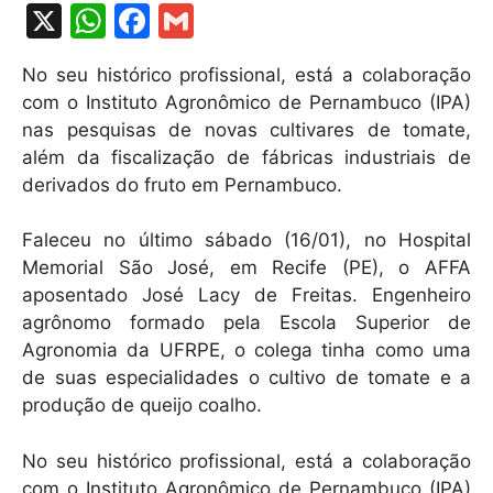
X
W
F
G
h
a
m
No seu histórico profissional, está a colaboração
at
c
ai
com o Instituto Agronômico de Pernambuco (IPA)
s
e
l
nas pesquisas de novas cultivares de tomate,
A
b
além da fiscalização de fábricas industriais de
derivados do fruto em Pernambuco.
p
o
p
o
Faleceu no último sábado (16/01), no Hospital
k
Memorial São José, em Recife (PE), o AFFA
aposentado José Lacy de Freitas. Engenheiro
agrônomo formado pela Escola Superior de
Agronomia da UFRPE, o colega tinha como uma
de suas especialidades o cultivo de tomate e a
produção de queijo coalho.
No seu histórico profissional, está a colaboração
com o Instituto Agronômico de Pernambuco (IPA)