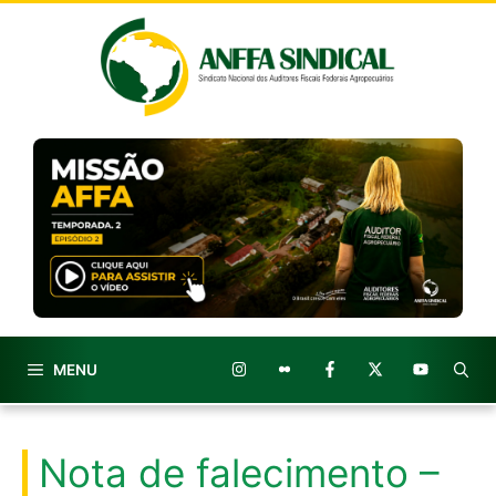
Pular
para
o
conteúdo
MENU
Nota de falecimento –