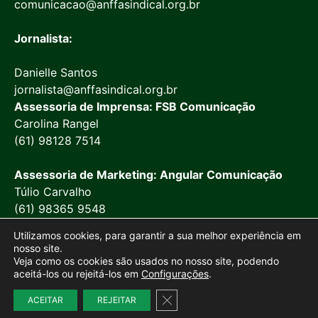
comunicacao@anffasindical.org.br
Jornalista:
Danielle Santos
jornalista@anffasindical.org.br
Assessoria de Imprensa: FSB Comunicação
Carolina Rangel
(61) 98128 7514
Assessoria de Marketing: Angular Comunicação
Túlio Carvalho
(61) 98365 9548
Utilizamos cookies, para garantir a sua melhor experiência em
nosso site.
Veja como os cookies são usados no nosso site, podendo
aceitá-los ou rejeitá-los em
Configurações
.
© 2026 Anffa Sindical
Close GDPR Cookie Banner
Site desenvolvido por
Marketing Objetivo
ACEITAR
REJEITAR