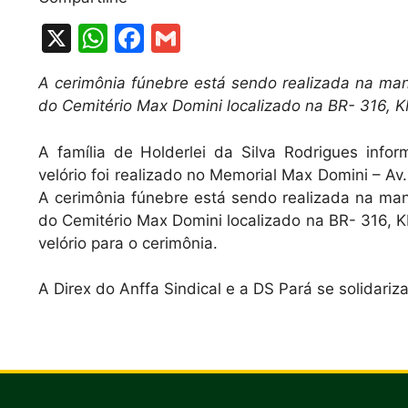
X
W
F
G
h
a
m
A cerimônia fúnebre está sendo realizada na ma
at
c
ai
do Cemitério Max Domini localizado na BR- 316, K
s
e
l
A
b
A família de Holderlei da Silva Rodrigues info
velório foi realizado no Memorial Max Domini – Av
p
o
A cerimônia fúnebre está sendo realizada na ma
p
o
do Cemitério Max Domini localizado na BR- 316, K
k
velório para o cerimônia.
A Direx do Anffa Sindical e a DS Pará se solidari