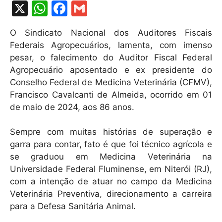
X
W
F
G
h
a
m
O Sindicato Nacional dos Auditores Fiscais
at
c
ai
Federais Agropecuários, lamenta, com imenso
s
e
l
pesar, o falecimento do Auditor Fiscal Federal
A
b
Agropecuário aposentado e ex presidente do
Conselho Federal de Medicina Veterinária (CFMV),
p
o
Francisco Cavalcanti de Almeida, ocorrido em 01
p
o
de maio de 2024, aos 86 anos.
k
Sempre com muitas histórias de superação e
garra para contar, fato é que foi técnico agrícola e
se graduou em Medicina Veterinária na
Universidade Federal Fluminense, em Niterói (RJ),
com a intenção de atuar no campo da Medicina
Veterinária Preventiva, direcionamento a carreira
para a Defesa Sanitária Animal.