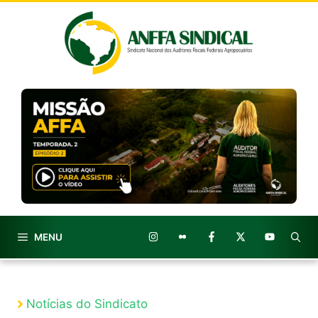
Pular
para
o
conteúdo
MENU
Notícias do Sindicato