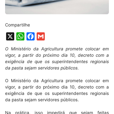
Compartilhe
X
W
F
G
h
a
m
O Ministério da Agricultura promete colocar em
at
c
ai
vigor, a partir do próximo dia 10, decreto com a
s
e
l
exigência de que os superintendentes regionais
A
b
da pasta sejam servidores públicos.
p
o
O Ministério da Agricultura promete colocar em
p
o
vigor, a partir do próximo dia 10, decreto com a
k
exigência de que os superintendentes regionais
da pasta sejam servidores públicos.
Na prática, isso impedirá que sejam feitas