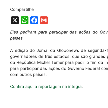
Compartilhe
X
W
F
G
h
a
m
Eles pediram para participar das ações do Gov
at
c
ai
países.
s
e
l
A
b
A edição do Jornal da Globonews de segunda-fe
governadores de três estados, que são grandes 
p
o
da República Michel Temer para pedir o fim da in
p
o
para participar das ações do Governo Federal com
k
com outros países.
Confira aqui a reportagem na íntegra
.