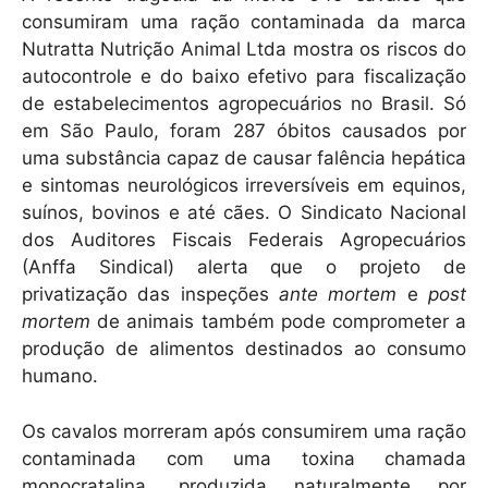
p
o
consumiram uma ração contaminada da marca
k
Nutratta Nutrição Animal Ltda mostra os riscos do
autocontrole e do baixo efetivo para fiscalização
de estabelecimentos agropecuários no Brasil. Só
em São Paulo, foram 287 óbitos causados por
uma substância capaz de causar falência hepática
e sintomas neurológicos irreversíveis em equinos,
suínos, bovinos e até cães. O Sindicato Nacional
dos Auditores Fiscais Federais Agropecuários
(Anffa Sindical) alerta que o projeto de
privatização das inspeções
ante mortem
e
post
mortem
de animais também pode comprometer a
produção de alimentos destinados ao consumo
humano.
Os cavalos morreram após consumirem uma ração
contaminada com uma toxina chamada
monocratalina, produzida naturalmente por