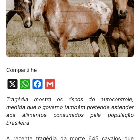
Compartilhe
X
W
F
G
h
a
m
Tragédia mostra os riscos do autocontrole,
at
c
ai
medida que o governo também pretende estender
s
e
l
aos alimentos consumidos pela população
A
b
brasileira
p
o
A recente tragédia da morte 645 cavalos que