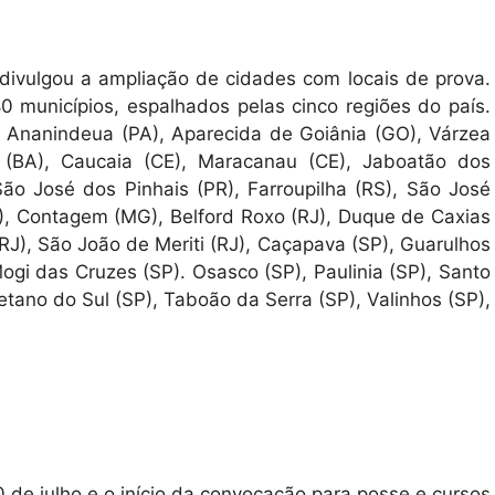
divulgou a ampliação de cidades com locais de prova.
0 municípios, espalhados pelas cinco regiões do país.
: Ananindeua (PA), Aparecida de Goiânia (GO), Várzea
 (BA), Caucaia (CE), Maracanau (CE), Jaboatão dos
São José dos Pinhais (PR), Farroupilha (RS), São José
MG), Contagem (MG), Belford Roxo (RJ), Duque de Caxias
(RJ), São João de Meriti (RJ), Caçapava (SP), Guarulhos
Mogi das Cruzes (SP). Osasco (SP), Paulinia (SP), Santo
ano do Sul (SP), Taboão da Serra (SP), Valinhos (SP),
 de julho e o início da convocação para posse e cursos