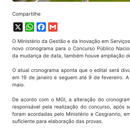
Compartilhe
X
W
F
G
h
a
m
O Ministério da Gestão e da Inovação em Serviços 
at
c
ai
novo cronograma para o Concurso Público Nacion
s
e
l
da mudança de data, também houve ampliação de
A
b
O atual cronograma aponta que o edital será div
p
o
em 19 de janeiro e seguem até 9 de fevereiro. A
p
o
maio.
k
De acordo com o MGI, a alteração do cronograma
responsável pela realização do concurso, após
foram acordadas pelo Ministério e Cesgranrio, e
suficiente para elaboração das provas.