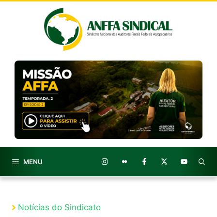
Pular
para
o
conteúdo
MENU
Notícias do Sindicato