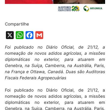
Compartilhe
X
W
F
G
h
a
m
Foi publicado no Diário Oficial, de 21/12, a
at
c
ai
nomeação de novos adidos agrícolas, a missões
s
e
l
diplomáticas no exterior, para atuarem em
A
b
Genebra, na Suíça, Camberra, na Austrália, Paris,
na França e Ottawa, Canadá. Duas são Auditoras
p
o
Fiscais Federais Agropecuárias
p
o
k
Foi publicado no Diário Oficial, de 21/12, a
nomeação de novos adidos agrícolas, a missões
diplomáticas no exterior, para atuarem em
Genebra, na Suíça, Camberra, na Austrália, Paris,