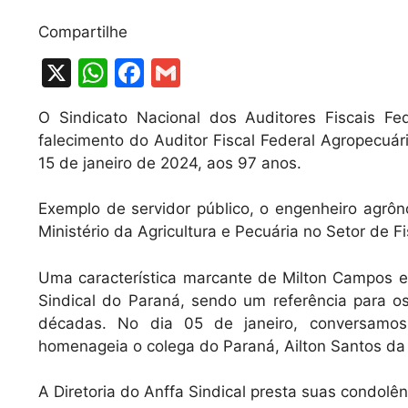
Compartilhe
X
W
F
G
h
a
m
O Sindicato Nacional dos Auditores Fiscais Fe
at
c
ai
falecimento do Auditor Fiscal Federal Agropecu
s
e
l
15 de janeiro de 2024, aos 97 anos.
A
b
Exemplo de servidor público, o engenheiro agr
p
o
Ministério da Agricultura e Pecuária no Setor de F
p
o
k
Uma característica marcante de Milton Campos e
Sindical do Paraná, sendo um referência para os
décadas. No dia 05 de janeiro, conversamos
homenageia o colega do Paraná, Ailton Santos da 
A Diretoria do Anffa Sindical presta suas condolên