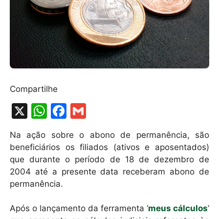
Compartilhe
X
W
F
G
h
a
m
Na ação sobre o abono de permanência, são
at
c
ai
beneficiários os filiados (ativos e aposentados)
s
e
l
que durante o período de 18 de dezembro de
A
b
2004 até a presente data receberam abono de
permanência.
p
o
p
o
Após o lançamento da ferramenta ‘
meus cálculos
‘