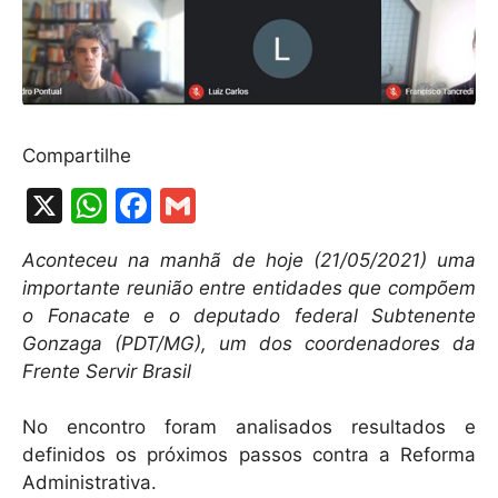
Compartilhe
X
W
F
G
h
a
m
Aconteceu na manhã de hoje (21/05/2021) uma
at
c
ai
importante reunião entre entidades que compõem
s
e
l
o Fonacate e o deputado federal Subtenente
A
b
Gonzaga (PDT/MG), um dos coordenadores da
Frente Servir Brasil
p
o
p
o
No encontro foram analisados resultados e
k
definidos os próximos passos contra a Reforma
Administrativa.