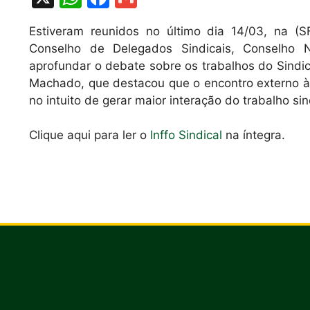
h
a
m
Estiveram reunidos no último dia 14/03, na (S
at
c
ai
Conselho de Delegados Sindicais, Conselho 
s
e
l
aprofundar o debate sobre os trabalhos do Sindica
A
b
Machado, que destacou que o encontro externo à 
no intuito de gerar maior interação do trabalho sin
p
o
p
o
Clique aqui para ler o
Inffo Sindical
na íntegra.
k