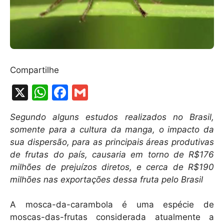
Compartilhe
X
W
F
G
h
a
m
Segundo alguns estudos realizados no Brasil,
at
c
ai
somente para a cultura da manga, o impacto da
s
e
l
sua dispersão, para as principais áreas produtivas
A
b
de frutas do país, causaria em torno de R$176
milhões de prejuízos diretos, e cerca de R$190
p
o
milhões nas exportações dessa fruta pelo Brasil
p
o
k
A mosca-da-carambola é uma espécie de
moscas-das-frutas considerada atualmente a