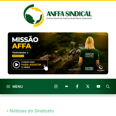
Pular
para
o
conteúdo
MENU
Notícias do Sindicato