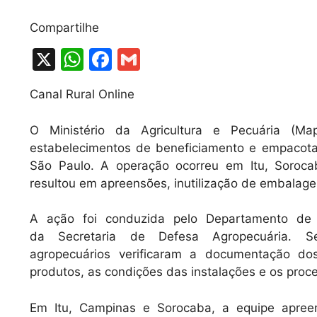
Compartilhe
X
W
F
G
h
a
m
Canal Rural Online
at
c
ai
s
e
l
O Ministério da Agricultura e Pecuária (Ma
A
b
estabelecimentos de beneficiamento e empacotam
São Paulo. A operação ocorreu em Itu, Sorocab
p
o
resultou em apreensões, inutilização de embalage
p
o
k
A ação foi conduzida pelo Departamento de 
da Secretaria de Defesa Agropecuária. S
agropecuários verificaram a documentação d
produtos, as condições das instalações e os pro
Em Itu, Campinas e Sorocaba, a equipe apree