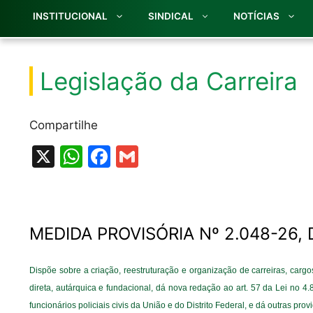
INSTITUCIONAL
SINDICAL
NOTÍCIAS
Legislação da Carreira
Compartilhe
X
W
F
G
h
a
m
at
c
ai
s
e
l
MEDIDA PROVISÓRIA Nº 2.048-26, 
A
b
p
o
Dispõe sobre a criação, reestruturação e organização de carreiras, carg
p
o
direta, autárquica e fundacional, dá nova redação ao art. 57 da Lei no 4
k
funcionários policiais civis da União e do Distrito Federal, e dá outras prov