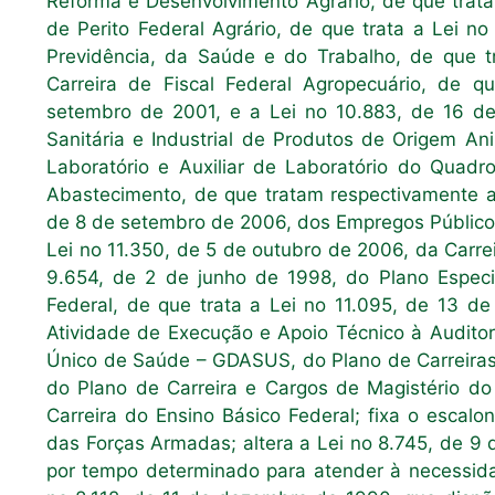
Reforma e Desenvolvimento Agrário, de que trata 
de Perito Federal Agrário, de que trata a Lei 
Previdência, da Saúde e do Trabalho, de que t
Carreira de Fiscal Federal Agropecuário, de 
setembro de 2001, e a Lei no 10.883, de 16 d
Sanitária e Industrial de Produtos de Origem An
Laboratório e Auxiliar de Laboratório do Quadro
Abastecimento, de que tratam respectivamente as
de 8 de setembro de 2006, dos Empregos Público
Lei no 11.350, de 5 de outubro de 2006, da Carreir
9.654, de 2 de junho de 1998, do Plano Especi
Federal, de que trata a Lei no 11.095, de 13 d
Atividade de Execução e Apoio Técnico à Audito
Único de Saúde – GDASUS, do Plano de Carreira
do Plano de Carreira e Cargos de Magistério do
Carreira do Ensino Básico Federal; fixa o escalo
das Forças Armadas; altera a Lei no 8.745, de 9
por tempo determinado para atender à necessidad