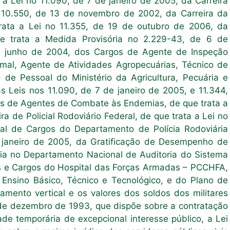
a Lei no 11.090, de 7 de janeiro de 2005, da Carreira
no 10.550, de 13 de novembro de 2002, da Carreira da
rata a Lei no 11.355, de 19 de outubro de 2006, da
que trata a Medida Provisória no 2.229-43, de 6 de
e junho de 2004, dos Cargos de Agente de Inspeção
imal, Agente de Atividades Agropecuárias, Técnico de
 de Pessoal do Ministério da Agricultura, Pecuária e
 Leis nos 11.090, de 7 de janeiro de 2005, e 11.344,
s de Agentes de Combate às Endemias, de que trata a
a de Policial Rodoviário Federal, de que trata a Lei no
al de Cargos do Departamento de Polícia Rodoviária
e janeiro de 2005, da Gratificação de Desempenho de
ria no Departamento Nacional de Auditoria do Sistema
s e Cargos do Hospital das Forças Armadas – PCCHFA,
 Ensino Básico, Técnico e Tecnológico, e do Plano de
namento vertical e os valores dos soldos dos militares
 de dezembro de 1993, que dispõe sobre a contratação
e temporária de excepcional interesse público, a Lei