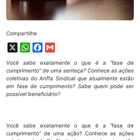
Compartilhe
X
W
F
G
h
a
m
Você sabe exatamente o que é a “fase de
at
c
ai
cumprimento” de uma senteça? Conhece as ações
s
e
l
coletivas do Anffa Sindical que atualmente estão
A
b
em fase de cumprimento? Sabe quem pode ser
possível beneficiário?
p
o
p
o
k
Você sabe exatamente o que é a “fase de
cumprimento” de uma ação? Conhece as ações