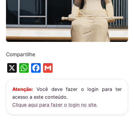
Compartilhe
X
W
F
G
h
a
m
at
c
ai
Atenção:
Você deve fazer o login para ter
s
e
l
acesso a este conteúdo.
A
b
Clique aqui para fazer o login no site.
p
o
p
o