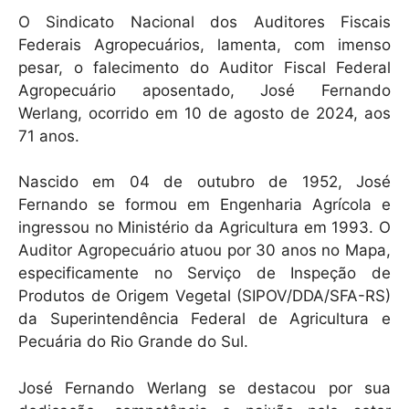
h
a
m
O Sindicato Nacional dos Auditores Fiscais
at
c
ai
Federais Agropecuários, lamenta, com imenso
s
e
l
pesar, o falecimento do Auditor Fiscal Federal
A
b
Agropecuário aposentado, José Fernando
Werlang, ocorrido em 10 de agosto de 2024, aos
p
o
71 anos.
p
o
k
Nascido em 04 de outubro de 1952, José
Fernando se formou em Engenharia Agrícola e
ingressou no Ministério da Agricultura em 1993. O
Auditor Agropecuário atuou por 30 anos no Mapa,
especificamente no Serviço de Inspeção de
Produtos de Origem Vegetal (SIPOV/DDA/SFA-RS)
da Superintendência Federal de Agricultura e
Pecuária do Rio Grande do Sul.
José Fernando Werlang se destacou por sua