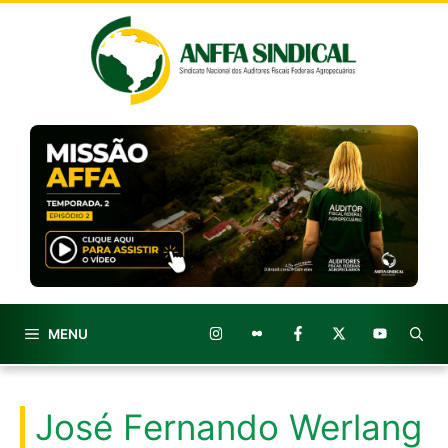
Pular
para
o
conteúdo
MENU
José Fernando Werlang