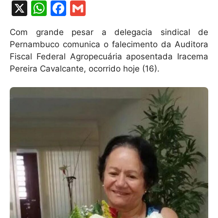
X
W
F
G
h
a
m
Com grande pesar a delegacia sindical de
at
c
ai
Pernambuco comunica o falecimento da Auditora
s
e
l
Fiscal Federal Agropecuária aposentada Iracema
A
b
Pereira Cavalcante, ocorrido hoje (16).
p
o
p
o
k