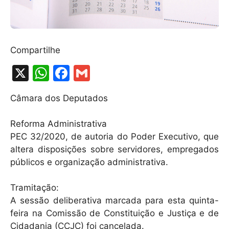
Compartilhe
X
W
F
G
h
a
m
Câmara dos Deputados
at
c
ai
s
e
l
Reforma Administrativa
A
b
PEC 32/2020, de autoria do Poder Executivo, que
altera disposições sobre servidores, empregados
p
o
públicos e organização administrativa.
p
o
k
Tramitação:
A sessão deliberativa marcada para esta quinta-
feira na Comissão de Constituição e Justiça e de
Cidadania (CCJC) foi cancelada.