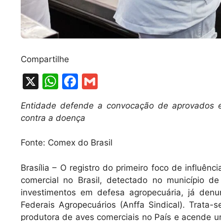
Compartilhe
X
W
F
G
h
a
m
Entidade defende a convocação de aprovados e
at
c
ai
contra a doença
s
e
l
A
b
Fonte: Comex do Brasil
p
o
Brasília – O registro do primeiro foco de influên
p
o
comercial no Brasil, detectado no município d
k
investimentos em defesa agropecuária, já denu
Federais Agropecuários (Anffa Sindical). Trata
produtora de aves comerciais no País e acende um 