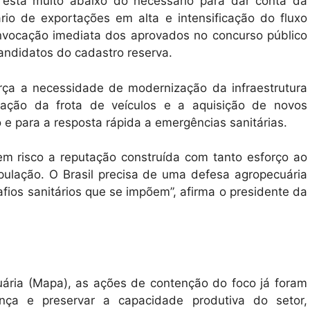
a está muito abaixo do necessário para dar conta da
o de exportações em alta e intensificação do fluxo
onvocação imediata dos aprovados no concurso público
candidatos do cadastro reserva.
orça a necessidade de modernização da infraestrutura
vação da frota de veículos e a aquisição de novos
e para a resposta rápida a emergências sanitárias.
em risco a reputação construída com tanto esforço ao
lação. O Brasil precisa de uma defesa agropecuária
afios sanitários que se impõem”, afirma o presidente da
uária (Mapa), as ações de contenção do foco já foram
ença e preservar a capacidade produtiva do setor,