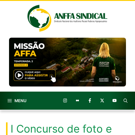
Pular
para
o
conteúdo
MENU
I Concurso de foto e