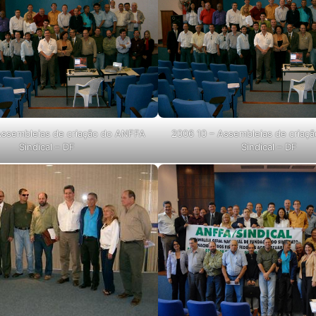
Assembleias de criação do ANFFA
2006 10 – Assembleias de criaç
Sindical – DF
Sindical – DF