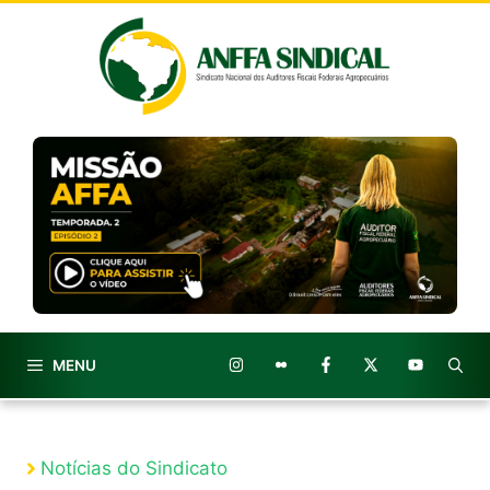
Pular
para
o
conteúdo
MENU
Notícias do Sindicato