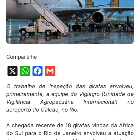
Compartilhe
X
W
F
G
h
a
m
O trabalho de inspeção das girafas envolveu,
at
c
ai
primeiramente, a equipe do Vigiagro (Unidade de
s
e
l
Vigilância Agropecuária Internacional) no
A
b
aeroporto do Galeão, no Rio.
p
o
A chegada recente de 18 girafas vindas da África
p
o
do Sul para o Rio de Janeiro envolveu a atuação