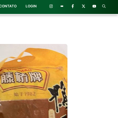
CONTATO
LOGIN