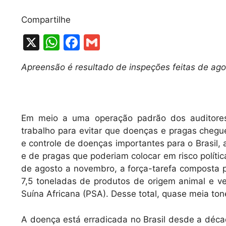
Compartilhe
X
W
F
G
h
a
m
Apreensão é resultado de inspeções feitas de a
at
c
ai
s
e
l
A
b
Em meio a uma operação padrão dos auditores 
p
o
trabalho para evitar que doenças e pragas che
p
o
e controle de doenças importantes para o Brasil,
k
e de pragas que poderiam colocar em risco polític
de agosto a novembro, a força-tarefa composta p
7,5 toneladas de produtos de origem animal e ve
Suína Africana (PSA). Desse total, quase meia to
A doença está erradicada no Brasil desde a déca