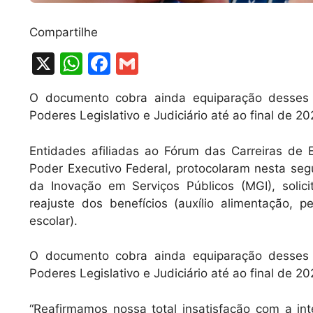
Compartilhe
X
W
F
G
h
a
m
O documento cobra ainda equiparação desses b
at
c
ai
Poderes Legislativo e Judiciário até ao final de 2
s
e
l
A
b
Entidades afiliadas ao Fórum das Carreiras de 
Poder Executivo Federal, protocolaram nesta segun
p
o
da Inovação em Serviços Públicos (MGI), solici
p
o
reajuste dos benefícios (auxílio alimentação,
k
escolar).
O documento cobra ainda equiparação desses b
Poderes Legislativo e Judiciário até ao final de 2
“Reafirmamos nossa total insatisfação com a int