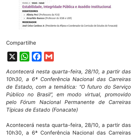
Compartilhe
X
W
F
G
h
a
m
Acontecerá nesta quarta-feira, 28/10, a partir das
at
c
ai
10h30, a 6ª Conferência Nacional das Carreiras
s
e
l
de Estado, com a temática: “O futuro do Serviço
A
b
Público no Brasil”, em modo virtual, promovido
pelo Fórum Nacional Permanente de Carreiras
p
o
Típicas de Estado (Fonacate)
p
o
k
Acontecerá nesta quarta-feira, 28/10, a partir das
10h30, a 6ª Conferência Nacional das Carreiras