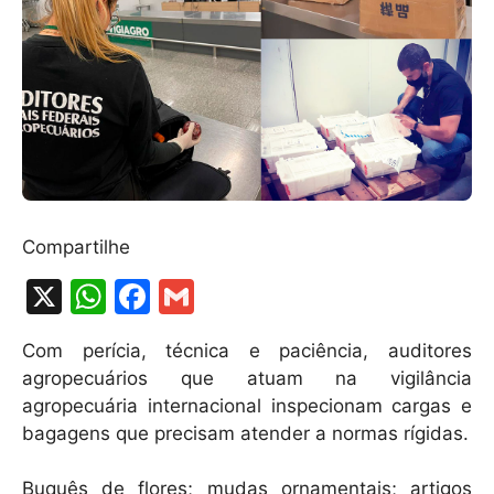
Compartilhe
X
W
F
G
h
a
m
Com perícia, técnica e paciência, auditores
at
c
ai
agropecuários que atuam na vigilância
s
e
l
agropecuária internacional inspecionam cargas e
A
b
bagagens que precisam atender a normas rígidas.
p
o
Buquês de flores; mudas ornamentais; artigos