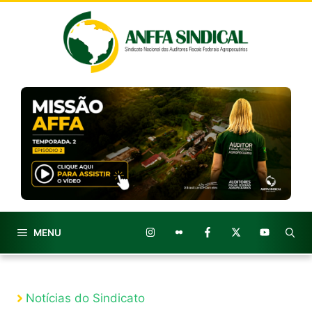
Pular
para
o
conteúdo
MENU
Notícias do Sindicato