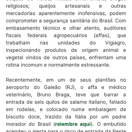
p
o
religiosos; queijos artesanais e outras
k
mercadorias aparentemente inofensivas, podem
comprometer a segurança sanitária do Brasil. Com
embasamento técnico e olhar atento, auditores
fiscais federais agropecuários (affas), que
trabalham nas unidades do Vigiagro,
inspecionando produtos de origem animal e
vegetal vindos de outros países, enfrentam uma
rotina incomum e normalmente estressante.
Recentemente, em um de seus plantões no
aeroporto do Galeão (RJ), o affa e médico
veterinário, Bruno Braga, teve que barrar a
entrada de seis quilos de salame italiano, fatiado
em rodelas, e colocado numa embalagem de
biscoito doce, trazido da Itália por um padre
morador do Brasil (
relembre aqui
). O embutido
acendeu o alerta para o risco de entrada da Peste