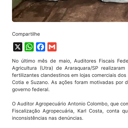
Compartilhe
X
W
F
G
h
a
m
No último mês de maio, Auditores Fiscais Fed
at
c
ai
Agricultura (Utra) de Araraquara/SP realizara
s
e
l
fertilizantes clandestinos em lojas comerciais d
A
b
Cotia e Suzano. As ações foram motivadas por d
governo federal.
p
o
p
o
O Auditor Agropecuário Antonio Colombo, que co
k
Fiscalização Agropecuária, Karl Costa, conta q
inconsistências nas denúncias.