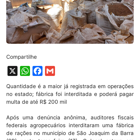
Compartilhe
X
W
F
G
h
a
m
Quantidade é a maior já registrada em operações
at
c
ai
no estado; fábrica foi interditada e poderá pagar
s
e
l
multa de até R$ 200 mil
A
b
Após uma denúncia anônima, auditores fiscais
p
o
federais agropecuários interditaram uma fábrica
p
o
de rações no município de São Joaquim da Barra