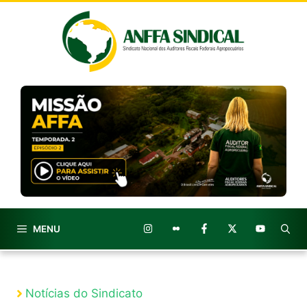
Pular
para
o
conteúdo
MENU
Notícias do Sindicato