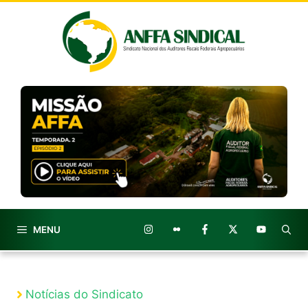
Pular
para
o
conteúdo
MENU
Notícias do Sindicato