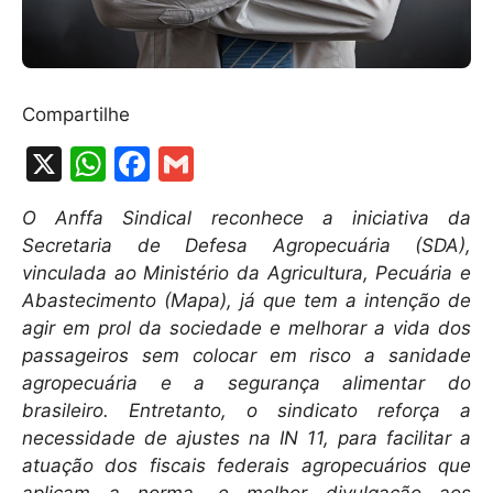
Compartilhe
X
W
F
G
h
a
m
O Anffa Sindical reconhece a iniciativa da
at
c
ai
Secretaria de Defesa Agropecuária (SDA),
s
e
l
vinculada ao Ministério da Agricultura, Pecuária e
A
b
Abastecimento (Mapa), já que tem a intenção de
agir em prol da sociedade e melhorar a vida dos
p
o
passageiros sem colocar em risco a sanidade
p
o
agropecuária e a segurança alimentar do
k
brasileiro. Entretanto, o sindicato reforça a
necessidade de ajustes na IN 11, para facilitar a
atuação dos fiscais federais agropecuários que