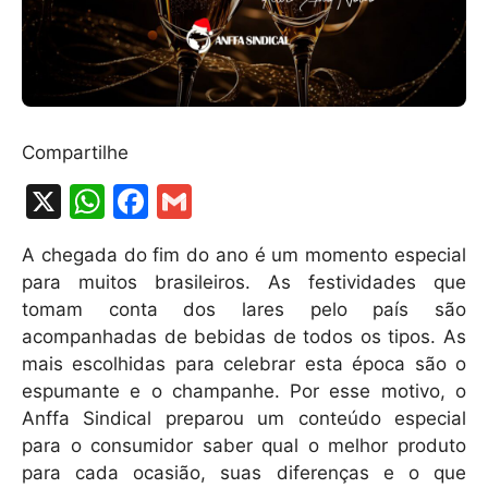
Compartilhe
X
W
F
G
h
a
m
A chegada do fim do ano é um momento especial
at
c
ai
para muitos brasileiros. As festividades que
s
e
l
tomam conta dos lares pelo país são
A
b
acompanhadas de bebidas de todos os tipos. As
mais escolhidas para celebrar esta época são o
p
o
espumante e o champanhe. Por esse motivo, o
p
o
Anffa Sindical preparou um conteúdo especial
k
para o consumidor saber qual o melhor produto
para cada ocasião, suas diferenças e o que