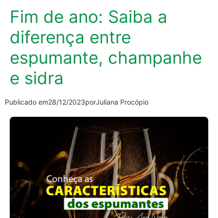
Fim de ano: Saiba a
diferença entre
espumante, champanhe
e sidra
Publicado em
28/12/2023
por
Juliana Procópio