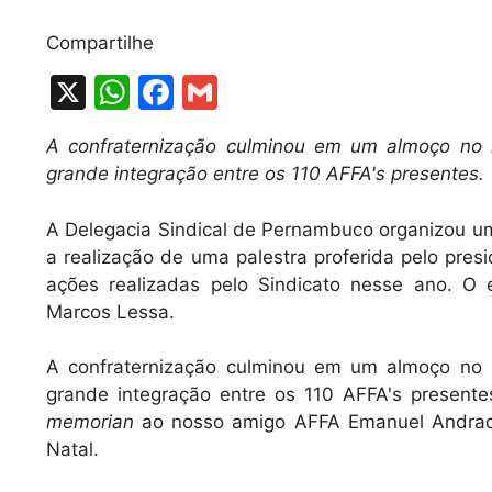
Compartilhe
X
W
F
G
h
a
m
A confraternização culminou em um almoço no 
at
c
ai
grande integração entre os 110 AFFA's presentes.
s
e
l
A
b
A Delegacia Sindical de Pernambuco organizou um
a realização de uma palestra proferida pelo pres
p
o
ações realizadas pelo Sindicato nesse ano. O
p
o
Marcos Lessa.
k
A confraternização culminou em um almoço no 
grande integração entre os 110 AFFA's present
memorian
ao nosso amigo AFFA Emanuel Andrade
Natal.