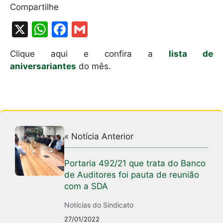
Compartilhe
X
W
F
G
h
a
m
Clique aqui e confira a
lista de
at
c
ai
aniversariantes
do mês.
s
e
l
A
b
p
o
p
o
k
« Notícia Anterior
Portaria 492/21 que trata do Banco
de Auditores foi pauta de reunião
com a SDA
Notícias do Sindicato
27/01/2022