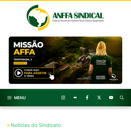
Pular
para
o
conteúdo
MENU
Notícias do Sindicato