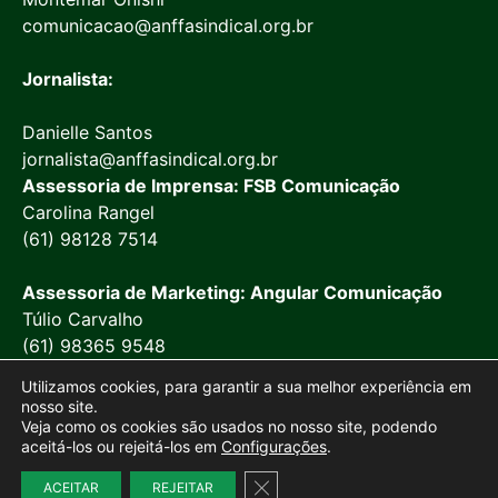
comunicacao@anffasindical.org.br
Jornalista:
Danielle Santos
jornalista@anffasindical.org.br
Assessoria de Imprensa: FSB Comunicação
Carolina Rangel
(61) 98128 7514
Assessoria de Marketing: Angular Comunicação
Túlio Carvalho
(61) 98365 9548
Utilizamos cookies, para garantir a sua melhor experiência em
nosso site.
Veja como os cookies são usados no nosso site, podendo
aceitá-los ou rejeitá-los em
Configurações
.
© 2026 Anffa Sindical
Close GDPR Cookie Banner
ACEITAR
REJEITAR
Site desenvolvido por
Marketing Objetivo