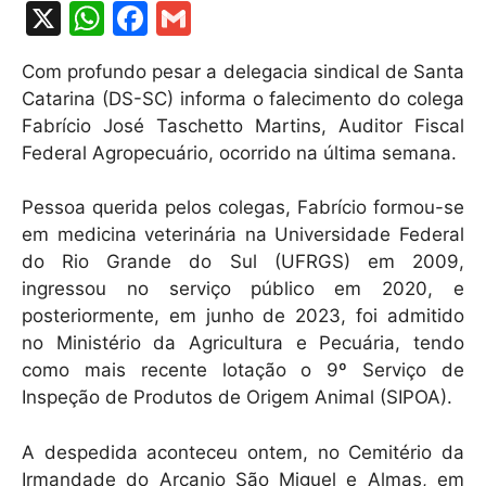
X
W
F
G
h
a
m
Com profundo pesar a delegacia sindical de Santa
at
c
ai
Catarina (DS-SC) informa o falecimento do colega
s
e
l
Fabrício José Taschetto Martins, Auditor Fiscal
A
b
Federal Agropecuário, ocorrido na última semana.
p
o
Pessoa querida pelos colegas, Fabrício formou-se
p
o
em medicina veterinária na Universidade Federal
k
do Rio Grande do Sul (UFRGS) em 2009,
ingressou no serviço público em 2020, e
posteriormente, em junho de 2023, foi admitido
no Ministério da Agricultura e Pecuária, tendo
como mais recente lotação o 9º Serviço de
Inspeção de Produtos de Origem Animal (SIPOA).
A despedida aconteceu ontem, no Cemitério da
Irmandade do Arcanjo São Miguel e Almas, em