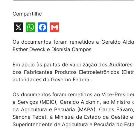
Compartilhe
X
W
F
G
h
a
m
Os documentos foram remetidos a Geraldo Alck
at
c
ai
Esther Dweck e Dionísia Campos
s
e
l
A
b
Em apoio às pautas de valorização dos Auditores 
dos Fabricantes Produtos Eletroeletrônicos (Eletr
p
o
autoridades do Governo Federal.
p
o
k
Os documentos foram remetidos ao Vice-President
e Serviços (MDIC), Geraldo Alckmin, ao Ministr
da Agricultura e Pecuária (MAPA), Carlos Fávar
Simone Tebet, à Ministra de Estado da Gestão e
Superintendente de Agricultura e Pecuária do Es