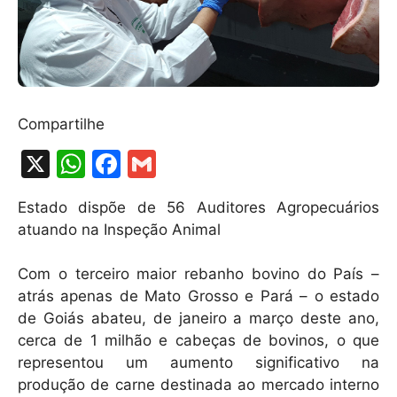
Compartilhe
X
W
F
G
h
a
m
Estado dispõe de 56 Auditores Agropecuários
at
c
ai
atuando na Inspeção Animal
s
e
l
A
b
Com o terceiro maior rebanho bovino do País –
atrás apenas de Mato Grosso e Pará – o estado
p
o
de Goiás abateu, de janeiro a março deste ano,
p
o
cerca de 1 milhão e cabeças de bovinos, o que
k
representou um aumento significativo na
produção de carne destinada ao mercado interno