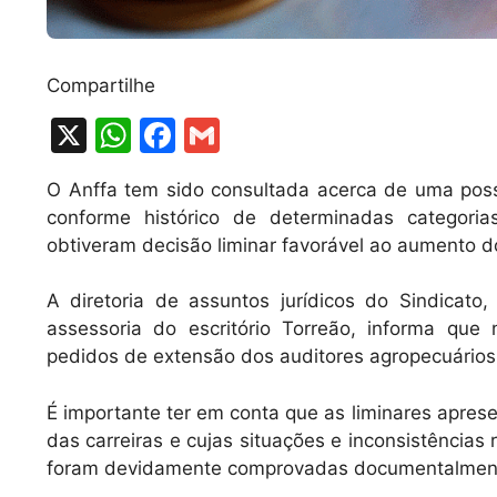
Compartilhe
X
W
F
G
h
a
m
O Anffa tem sido consultada acerca de uma poss
at
c
ai
conforme histórico de determinadas categoria
s
e
l
obtiveram decisão liminar favorável ao aumento d
A
b
A diretoria de assuntos jurídicos do Sindica
p
o
assessoria do escritório Torreão, informa que 
p
o
pedidos de extensão dos auditores agropecuários 
k
É importante ter em conta que as liminares apre
das carreiras e cujas situações e inconsistências
foram devidamente comprovadas documentalmen