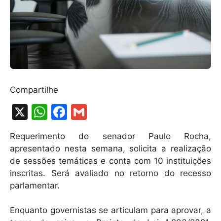
Compartilhe
X
W
F
G
h
a
m
Requerimento do senador Paulo Rocha,
at
c
ai
apresentado nesta semana, solicita a realização
s
e
l
de sessões temáticas e conta com 10 instituições
A
b
inscritas. Será avaliado no retorno do recesso
parlamentar.
p
o
p
o
Enquanto governistas se articulam para aprovar, a